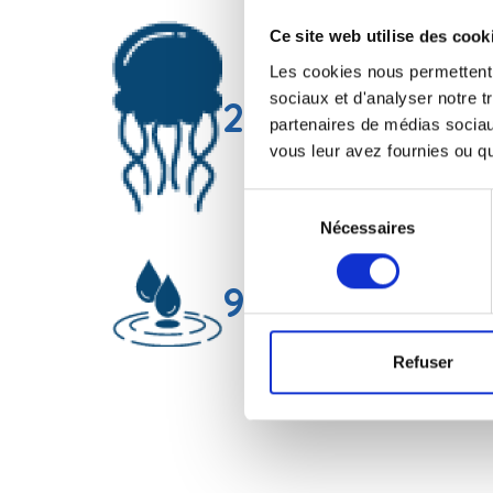
Ce site web utilise des cook
Les cookies nous permettent d
e
sociaux et d'analyser notre t
2
©
le Médusarium
est la 2
partenaires de médias sociaux
vous leur avez fournies ou qu'
Sélection
Nécessaires
du
consentement
98
%
les méduses sont cons
Refuser