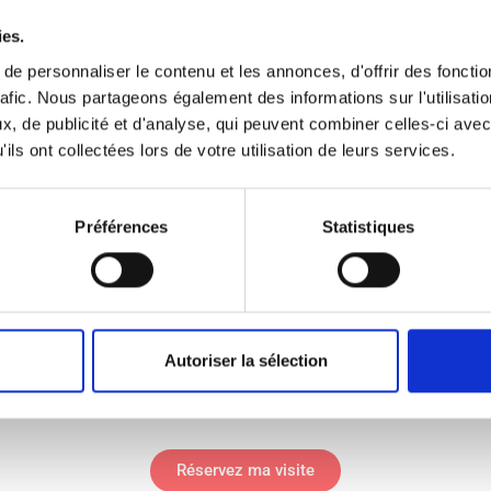
ies.
e personnaliser le contenu et les annonces, d'offrir des fonctio
rafic. Nous partageons également des informations sur l'utilisati
ème plus grande collection de méduses au monde.
, de publicité et d'analyse, qui peuvent combiner celles-ci avec
ils ont collectées lors de votre utilisation de leurs services.
Préférences
Statistiques
tituées jusqu’à 98% d’eau. Elles n’ont ni squelette, 
Autoriser la sélection
Réservez ma visite