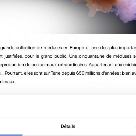
us grande collection de méduses en Europe et une des plus importa
t justifiées, pour le grand public. Une cinquantaine de méduses s
 la reproduction de ces animaux extraordinaires. Appartenant aux cni
u… Pourtant, elles sont sur Terre depuis 650 millions d’années : bien a
animaux.
éduses seraient apparues il y a environ 650 millions d
Détails