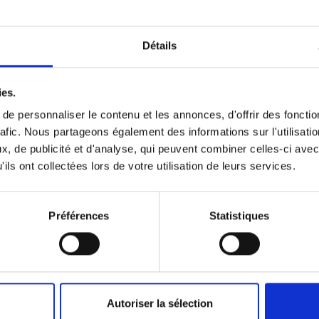
d jeunesse
ions Gallimard jeunesse, qui partagent notre ambition de rendre l’ap
rter petits et grands dans une exploration à la fois éducative et magiq
Détails
ence unique où la science et l’imaginaire se rencontrent au service d
ies.
Pour le bonheur des petits et des grands une séance de déd
e personnaliser le contenu et les annonces, d'offrir des fonctio
Guettier
est organisée le
samedi 5 aout
à l’Aquarium de Paris
rafic. Nous partageons également des informations sur l'utilisati
, de publicité et d'analyse, qui peuvent combiner celles-ci avec
ils ont collectées lors de votre utilisation de leurs services.
Préférences
Statistiques
Autoriser la sélection