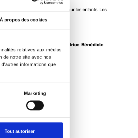
prentissage ludique et inspirant pour les enfants. Les
ue.
À propos des cookies
e la protection de notre planète.
icaces avec la
dessinatrice et autrice Bénédicte
nnalités relatives aux médias
.
on de notre site avec nos
 d'autres informations que
Marketing
Tout autoriser