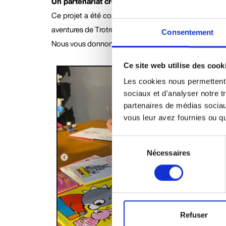
Un partenariat créatif avec les Éditions Gallimar
Ce projet a été conçu main dans la main avec les Édit
aventures de Trotro serviront de fil rouge pour transpo
Consentement
Nous vous donnons rendez-vous cet été pour une expéri
Ce site web utilise des cook
Les cookies nous permettent d
sociaux et d'analyser notre t
partenaires de médias sociaux
vous leur avez fournies ou qu'
Sélection
Nécessaires
du
consentement
Refuser