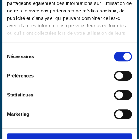
partageons également des informations sur l'utilisation de
Adresse
notre site avec nos partenaires de médias sociaux, de
Aquarium de Paris
5 avenue Albert de Mun
publicité et d'analyse, qui peuvent combiner celles-ci
75016 Paris
avec d'autres informations que vous leur avez fournies
ou qu'ils ont collectées lors de votre utilisation de leurs
Venir à l'Aquarium
services.
Sélection
Horaires d’ouverture
Nécessaires
du
consentement
L'Aquarium de Paris
Préférences
9h30 – 19h
Tous les jours :
18h
Dernier accès :
Statistiques
Nocturne du samedi
21h
Ouverture jusqu’à
Marketing
20h
Dernier accès :