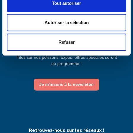
Inscription newsletter
Tout autoriser
Autoriser la sélection
Refuser
Inscrivez-vous et recevez la newsletter de l'Aquarium
de Paris.
Infos sur nos poissons, expos, offres spéciales seront
au programme !
Je m'inscris à la newsletter
Retrouvez-nous sur les réseaux !