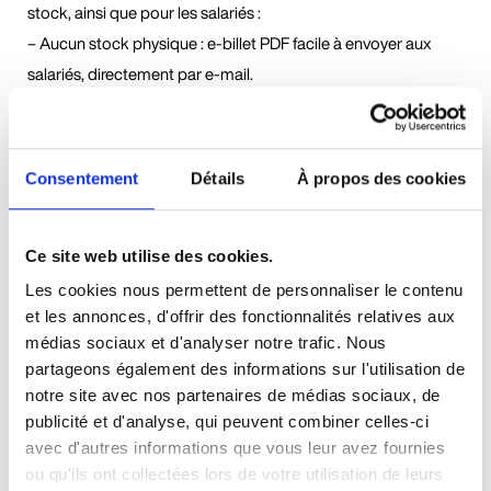
stock, ainsi que pour les salariés :
– Aucun stock physique : e-billet PDF facile à envoyer aux
salariés, directement par e-mail.
– Facilité d’utilisation : les salariés visitent l’Aquarium de Paris
à la date et heure de leur choix, après avoir réservé un créneau
de visite.
Consentement
Détails
À propos des cookies
GROUPES
A partir de 20 personnes profitez de nos tarifs de groupe
Ce site web utilise des cookies.
pour vos sorties entre collègues et ayants-droit.
Les cookies nous permettent de personnaliser le contenu
Agrémentez la visite avec une visite guidée, des ateliers et/ou
et les annonces, d'offrir des fonctionnalités relatives aux
chasses aux trésors pour les enfants, un petit déjeuner,
médias sociaux et d'analyser notre trafic. Nous
déjeuner, ou un goûter, au Restaurant de l’Aquarium.
partageons également des informations sur l'utilisation de
Construisez la sortie idéale en contactant votre
contact
notre site avec nos partenaires de médias sociaux, de
privilégié
!
publicité et d'analyse, qui peuvent combiner celles-ci
avec d'autres informations que vous leur avez fournies
ou qu'ils ont collectées lors de votre utilisation de leurs